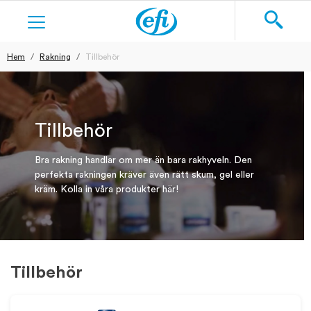
Hem
Rakning
Tillbehör
Sök
KOSTTILLSKOTT
HUDVÅRD
Tillbehör
RAKNING
Bra rakning handlar om mer än bara rakhyveln. Den
perfekta rakningen kräver även rätt skum, gel eller
kräm. Kolla in våra produkter här!
TEXTILIER
BLOG
Tillbehör
REGISTRERA DIG
LOGGA IN