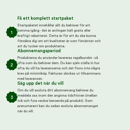
Få ett komplett startpaket
Startpaketet innehåller allt du behöver för att
komma igång - det är antingen helt gratis eller
1
kraftigt rabatterat. Detta är för att du ska kunna
försäkra dig om att kvaliteten är som förväntat och
att du tycker om produkterna.
Abonnemangsperiod
Produkterna du använder levereras regelbundet - så
ofta som du behöver dem. Du kan själv ställa in hur
2
ofta du vill ha leveranserna och det finns inte några
krav på minimiköp. Fakturan skickas ut tillsammans
med leveransen.
Säg upp det när du vill
Om du vill avsluta ditt abonnemang behöver du
meddela oss inom den angivna tidsfristen (mellan
3
två och fyra veckor beroende på produkt). Som
prenumerant kan du sedan avsluta abonnemanget
när du vill.