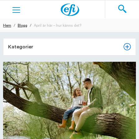
Hem
Blogg
April är här – hur känns det?
Sök
KOSTTILLSKOTT
Kategorier
HUDVÅRD
RAKNING
TEXTILIER
BLOG
REGISTRERA DIG
LOGGA IN