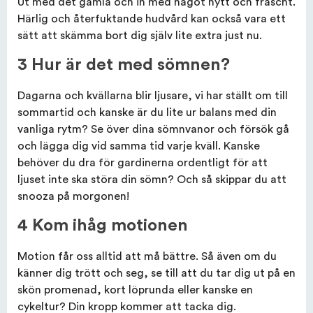
Ut med det gamla och in med något nytt och fräscht.
Härlig och återfuktande hudvård kan också vara ett
sätt att skämma bort dig själv lite extra just nu.
3 Hur är det med sömnen?
Dagarna och kvällarna blir ljusare, vi har ställt om till
sommartid och kanske är du lite ur balans med din
vanliga rytm? Se över dina sömnvanor och försök gå
och lägga dig vid samma tid varje kväll. Kanske
behöver du dra för gardinerna ordentligt för att
ljuset inte ska störa din sömn? Och så skippar du att
snooza på morgonen!
4 Kom ihåg motionen
Motion får oss alltid att må bättre. Så även om du
känner dig trött och seg, se till att du tar dig ut på en
skön promenad, kort löprunda eller kanske en
cykeltur? Din kropp kommer att tacka dig.