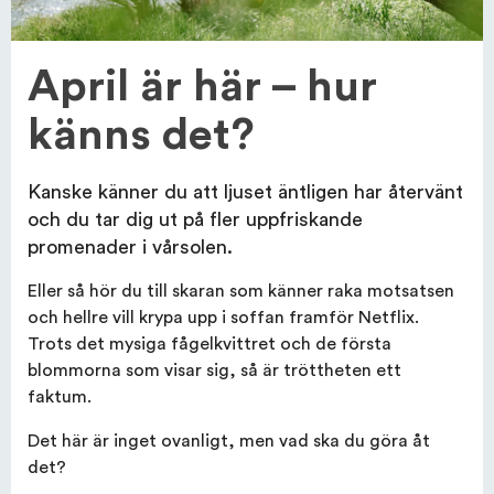
April är här – hur
OM EFI AB
känns det?
KUNDSERVICE
Kanske känner du att ljuset äntligen har återvänt
och du tar dig ut på fler uppfriskande
promenader i vårsolen.
Eller så hör du till skaran som känner raka motsatsen
och hellre vill krypa upp i soffan framför Netflix.
Trots det mysiga fågelkvittret och de första
blommorna som visar sig, så är tröttheten ett
faktum.
Det här är inget ovanligt, men vad ska du göra åt
det?