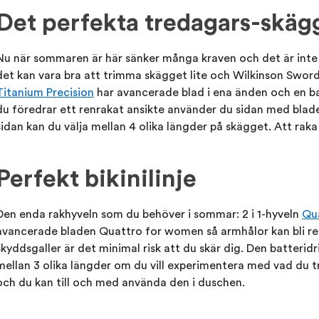
Det perfekta tredagars-skäg
Nu när sommaren är här sänker många kraven och det är inte
det kan vara bra att trimma skägget lite och Wilkinson Swor
Titanium Precision
har avancerade blad i ena änden och en ba
du föredrar ett renrakat ansikte använder du sidan med blad
sidan kan du välja mellan 4 olika längder på skägget. Att raka s
Perfekt bikinilinje
Den enda rakhyveln som du behöver i sommar: 2 i 1-hyveln
Qua
avancerade bladen Quattro for women så armhålor kan bli re
skyddsgaller är det minimal risk att du skär dig. Den batterid
mellan 3 olika längder om du vill experimentera med vad du tr
och du kan till och med använda den i duschen.