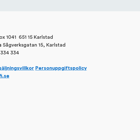
ox 1041 651 15 Karlstad
Sågverksgatan 15, Karlstad
s
334 334
äljningsvillkor
Personuppgiftspolicy
i.se