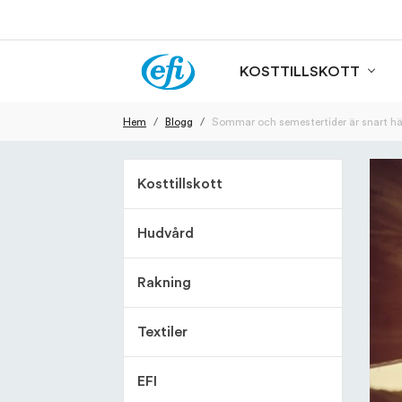
KOSTTILLSKOTT
Hem
Blogg
Sommar och semestertider är snart hä
Kosttillskott
Hudvård
Rakning
Textiler
EFI