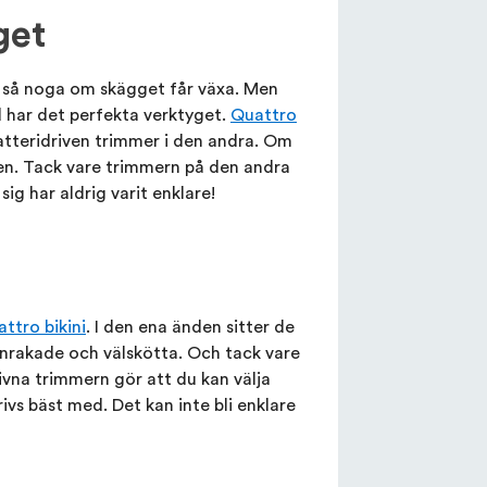
get
 så noga om skägget får växa. Men
d har det perfekta verktyget.
Quattro
tteridriven trimmer i den andra. Om
en. Tack vare trimmern på den andra
ig har aldrig varit enklare!
ttro bikini
. I den ena änden sitter de
nrakade och välskötta. Och tack vare
rivna trimmern gör att du kan välja
ivs bäst med. Det kan inte bli enklare