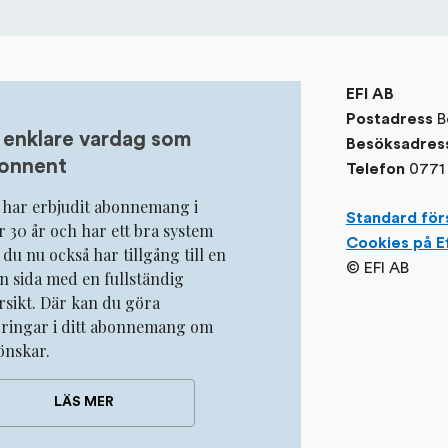
EFI AB
B
Postadress
 enklare vardag som
Besöksadres
onnent
0771 
Telefon
 har erbjudit abonnemang i
Standard förs
r 30 år och har ett bra system
Cookies på Ef
 du nu också har tillgång till en
© EFI AB
n sida med en fullständig
rsikt. Där kan du göra
ringar i ditt abonnemang om
önskar.
LÄS MER