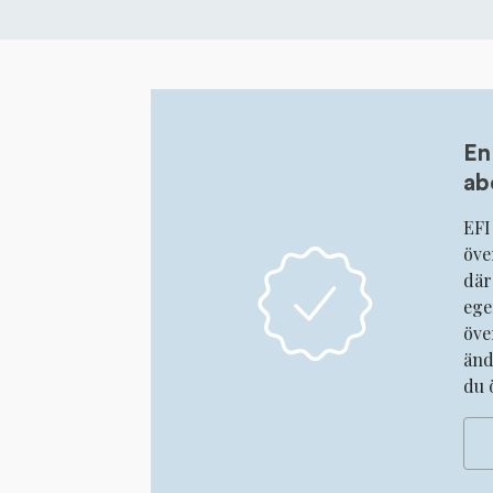
En
ab
EFI
öve
där
ege
öve
änd
du 