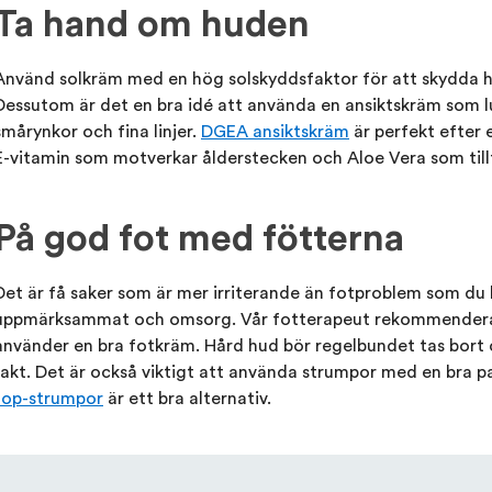
Ta hand om huden
Använd solkräm med en hög solskyddsfaktor för att skydda hu
Dessutom är det en bra idé att använda en ansiktskräm som lu
smårynkor och fina linjer.
DGEA ansiktskräm
är perfekt efter 
E-vitamin som motverkar ålderstecken och Aloe Vera som till
På god fot med fötterna
Det är få saker som är mer irriterande än fotproblem som du
uppmärksammat och omsorg. Vår fotterapeut rekommenderar 
använder en bra fotkräm. Hård hud bör regelbundet tas bort 
rakt. Det är också viktigt att använda strumpor med en bra 
top-strumpor
är ett bra alternativ.