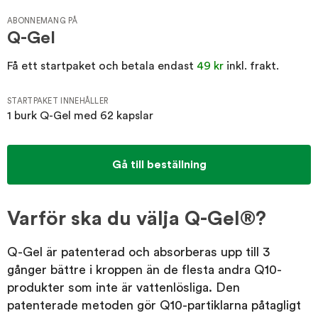
ABONNEMANG PÅ
Q-Gel
OM EFI AB
Få ett startpaket och betala endast
49 kr
inkl. frakt.
STARTPAKET INNEHÅLLER
KUNDSERVICE
1 burk Q-Gel med 62 kapslar
Gå till beställning
Varför ska du välja Q-Gel®?
Q-Gel är patenterad och absorberas upp till 3
gånger bättre i kroppen än de flesta andra Q10-
produkter som inte är vattenlösliga. Den
patenterade metoden gör Q10-partiklarna påtagligt