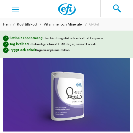
Hem
Kosttillskott
Vitaminer och Mineraler
Q-Gel
Sök
KOSTTILLSKOTT
Flexibelt abonnemang
Utan bindningstid och enkelt att anpassa
Hög kvalitet
Fullständig returrätt i 30 dagar, oavsett orsak
HUDVÅRD
Tryggt och enkelt
Inga krav på minimiköp
RAKNING
TEXTILIER
BLOG
REGISTRERA DIG
LOGGA IN