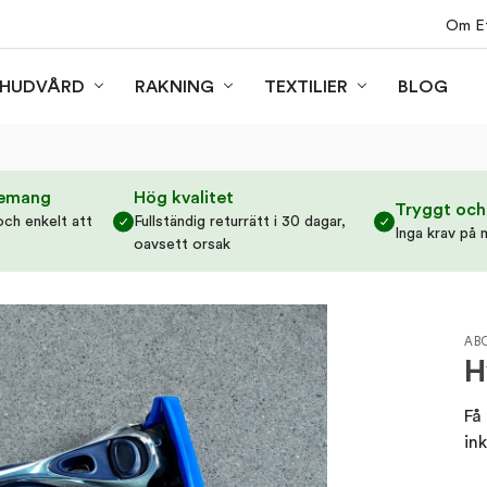
Om Ef
BLOG
HUDVÅRD
RAKNING
TEXTILIER
nemang
Hög kvalitet
Tryggt och
och enkelt att
Fullständig returrätt i 30 dagar,
Inga krav på 
oavsett orsak
AB
H
Få
ink