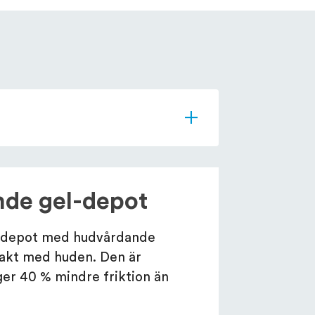
nde gel-depot
l-depot med hudvårdande
takt med huden. Den är
ger 40 % mindre friktion än