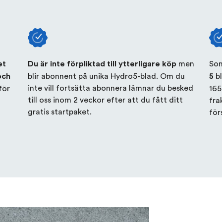
men
Som
et
Du är inte förpliktad till ytterligare köp
blir abonnent på unika Hydro5-blad. Om du
bl
och
5
inte vill fortsätta abonnera lämnar du besked
för
165
till oss inom 2 veckor efter att du fått ditt
fra
gratis startpaket.
för