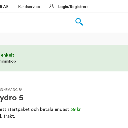
i AB
Kundservice
Login/Registrera
 enkelt
minimiköp
ONNEMANG PÅ
ydro 5
 ett startpaket och betala endast
39 kr
l. frakt.