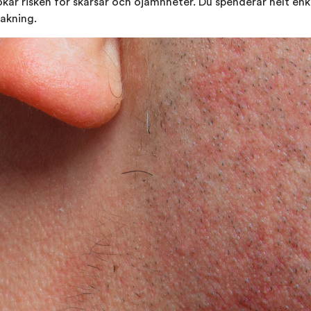
ökar risken för skärsår och ojämnheter. Du spenderar helt en
rakning.