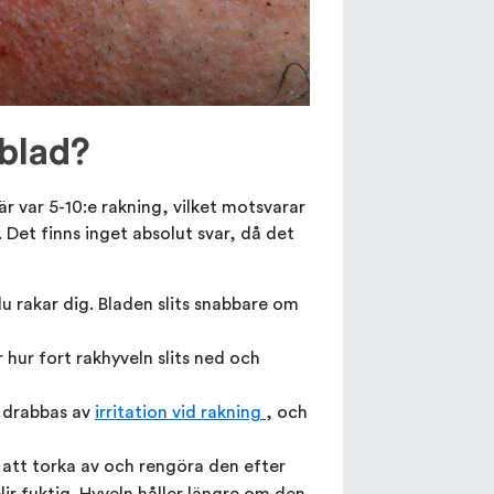
kblad?
 var 5-10:e rakning, vilket motsvarar
 Det finns inget absolut svar, då det
u rakar dig. Bladen slits snabbare om
r hur fort rakhyveln slits ned och
t drabbas av
irritation vid rakning
, och
att torka av och rengöra den efter
lir fuktig. Hyveln håller längre om den