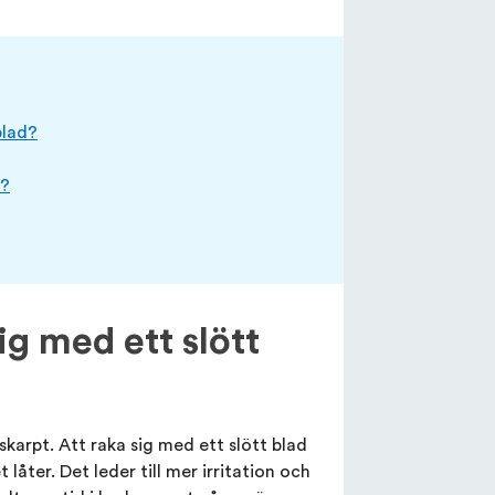
blad?
t?
g med ett slött
karpt. Att raka sig med ett slött blad
låter. Det leder till mer irritation och