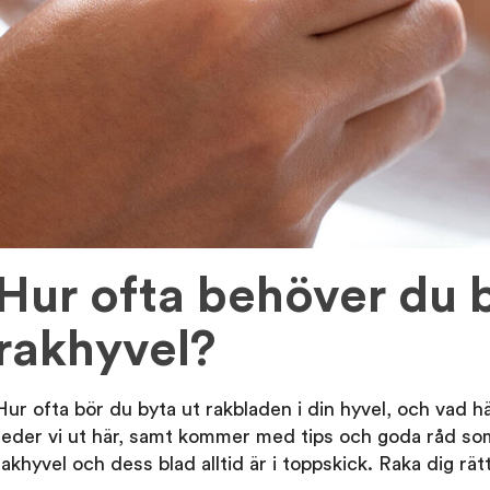
Hur ofta behöver du b
rakhyvel?
Hur ofta bör du byta ut rakbladen i din hyvel, och vad
reder vi ut här, samt kommer med tips och goda råd som h
rakhyvel och dess blad alltid är i toppskick. Raka dig rätt