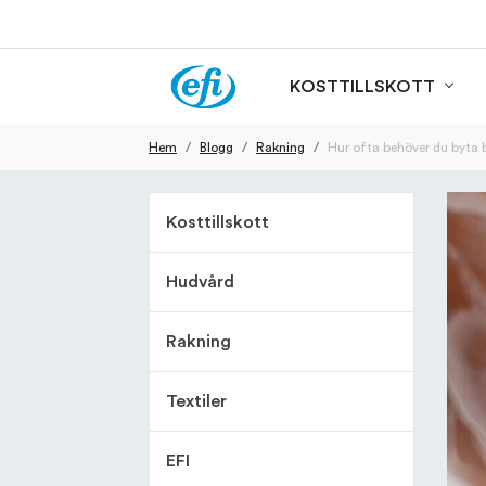
KOSTTILLSKOTT
Hem
Blogg
Rakning
Hur ofta behöver du byta b
Kosttillskott
Hudvård
Rakning
Textiler
EFI