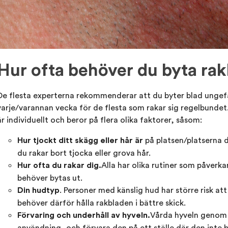
Hur ofta behöver du byta ra
De flesta experterna rekommenderar att du byter blad ungefär
varje/varannan vecka för de flesta som rakar sig regelbundet.
är individuellt och beror på flera olika faktorer, såsom:
på platsen/platserna d
Hur tjockt ditt skägg eller hår är
du rakar bort tjocka eller grova hår.
Alla har olika rutiner som påverka
Hur ofta du rakar dig.
behöver bytas ut.
. Personer med känslig hud har större risk at
Din hudtyp
behöver därför hålla rakbladen i bättre skick.
Vårda hyveln genom 
Förvaring och underhåll av hyveln.
användning, och förvara den på ett ställe där den inte b